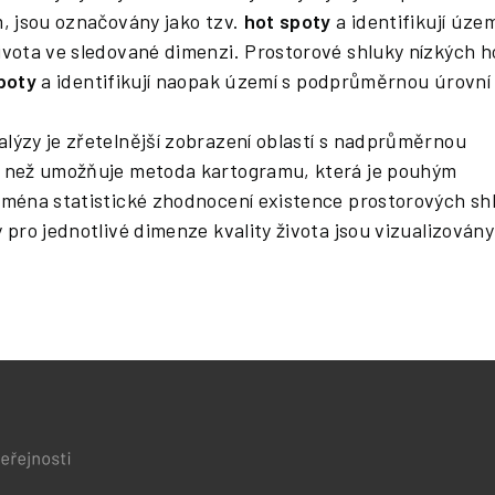
m, jsou označovány jako tzv.
hot spoty
a identifikují územ
ivota ve sledované dimenzi. Prostorové shluky nízkých 
poty
a identifikují naopak území s podprůměrnou úrovní 
lýzy je zřetelnější zobrazení oblastí s nadprůměrnou
, než umožňuje metoda kartogramu, která je pouhým
jména statistické zhodnocení existence prostorových sh
 pro jednotlivé dimenze kvality života jsou vizualizovány