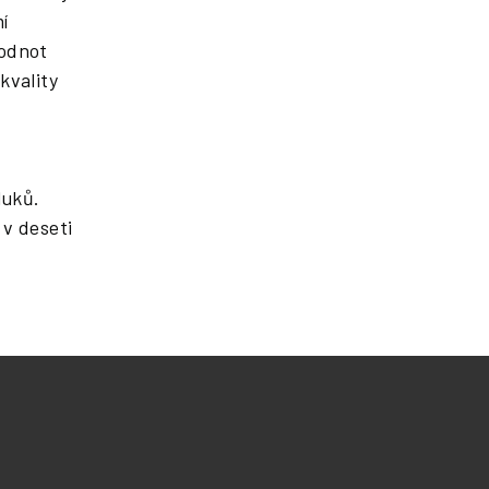
í
hodnot
kvality
luků.
 v deseti