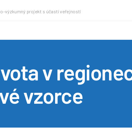
o-výzkumný projekt s účastí veřejnosti
ivota v regione
vé vzorce