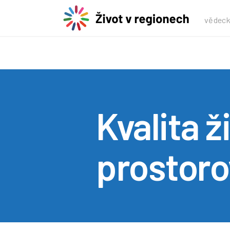
vědeck
Kvalita ž
prostoro