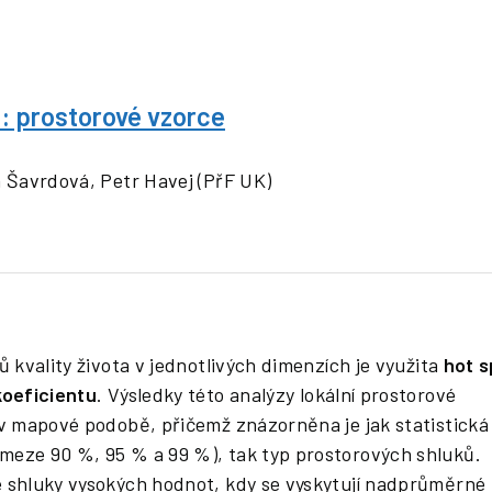
h: prostorové vzorce
 Šavrdová, Petr Havej (PřF UK)
ů kvality života v jednotlivých dimenzích je využita
hot s
koeficientu
. Výsledky této analýzy lokální prostorové
 v mapové podobě, přičemž znázorněna je jak statistická
meze 90 %, 95 % a 99 %), tak typ prostorových shluků.
 shluky vysokých hodnot, kdy se vyskytují nadprůměrné