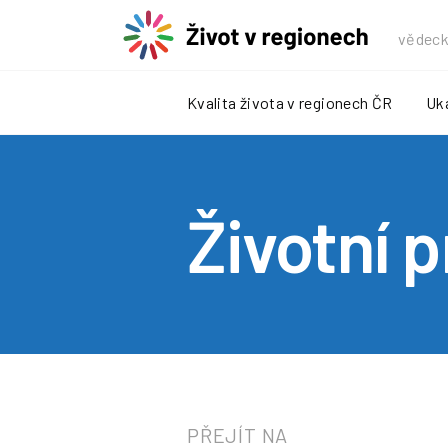
vědeck
Kvalita života v regionech ČR
Uka
Životní p
PŘEJÍT NA