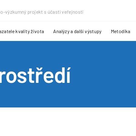
o-výzkumný projekt s účastí veřejnosti
zatele kvality života
Analýzy a další výstupy
Metodika
rostředí